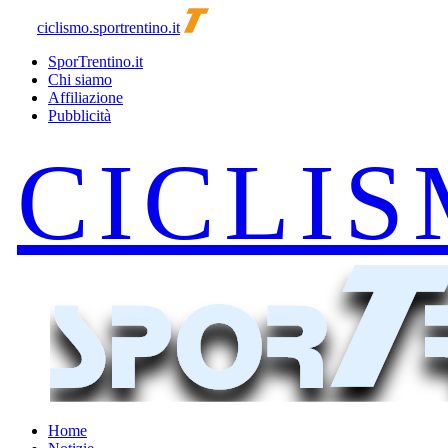
ciclismo.sportrentino.it
SporTrentino.it
Chi siamo
Affiliazione
Pubblicità
Home