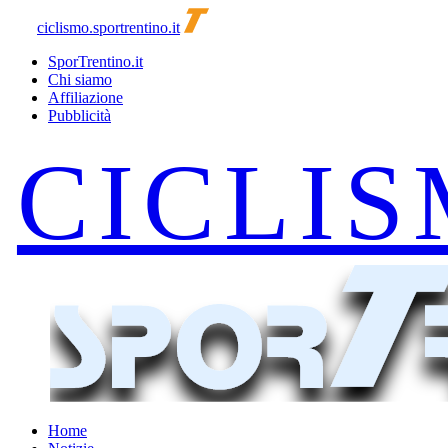
ciclismo.sportrentino.it
SporTrentino.it
Chi siamo
Affiliazione
Pubblicità
Home