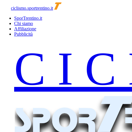
ciclismo.sportrentino.it
SporTrentino.it
Chi siamo
Affiliazione
Pubblicità