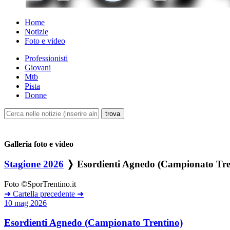
Home
Notizie
Foto e video
Professionisti
Giovani
Mtb
Pista
Donne
Galleria foto e video
Stagione 2026
❭ Esordienti Agnedo (Campionato Tre
Foto ©SporTrentino.it
➜
Cartella precedente
➜
10 mag 2026
Esordienti Agnedo (Campionato Trentino)