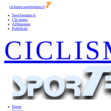
ciclismo.sportrentino.it
SporTrentino.it
Chi siamo
Affiliazione
Pubblicità
Home