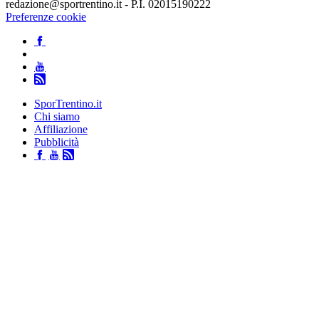
redazione@sportrentino.it - P.I. 02015190222
Preferenze cookie
SporTrentino.it
Chi siamo
Affiliazione
Pubblicità