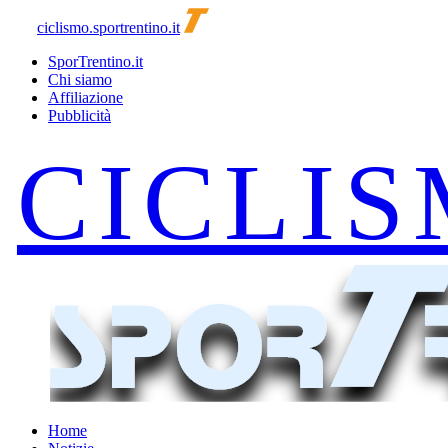
ciclismo.sportrentino.it
SporTrentino.it
Chi siamo
Affiliazione
Pubblicità
Home