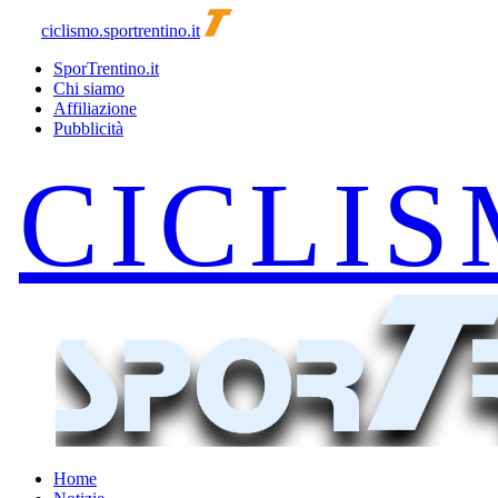
ciclismo.sportrentino.it
SporTrentino.it
Chi siamo
Affiliazione
Pubblicità
Home