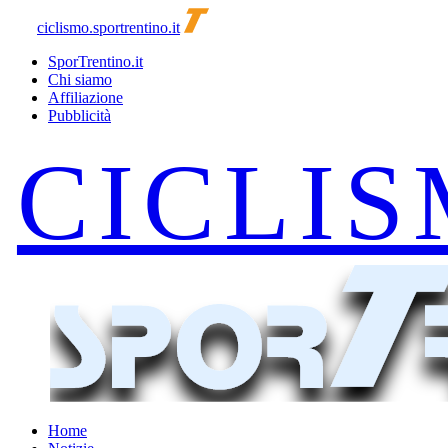
ciclismo.sportrentino.it
SporTrentino.it
Chi siamo
Affiliazione
Pubblicità
Home