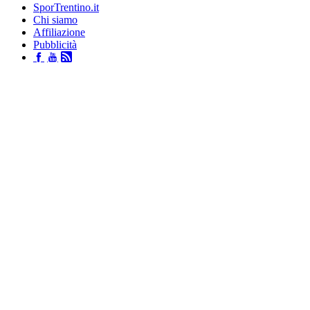
SporTrentino.it
Chi siamo
Affiliazione
Pubblicità