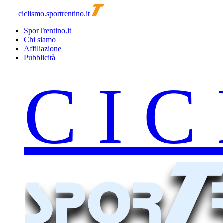
ciclismo.sportrentino.it
SporTrentino.it
Chi siamo
Affiliazione
Pubblicità