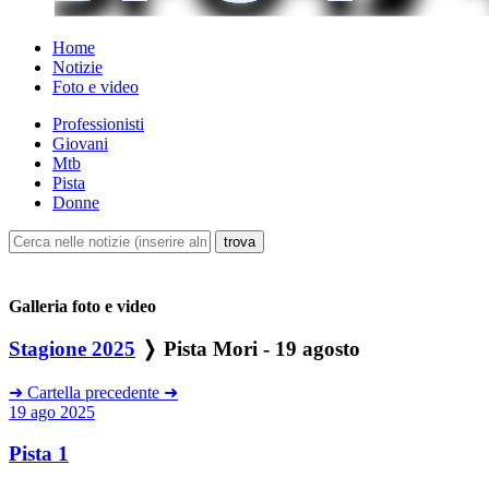
Home
Notizie
Foto e video
Professionisti
Giovani
Mtb
Pista
Donne
Galleria foto e video
Stagione 2025
❭ Pista Mori - 19 agosto
➜
Cartella precedente
➜
19 ago 2025
Pista 1