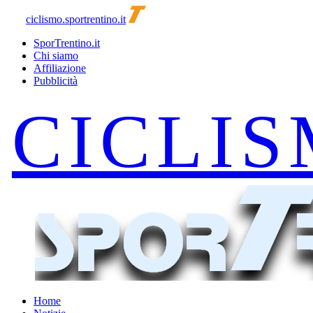
ciclismo.sportrentino.it
SporTrentino.it
Chi siamo
Affiliazione
Pubblicità
Home