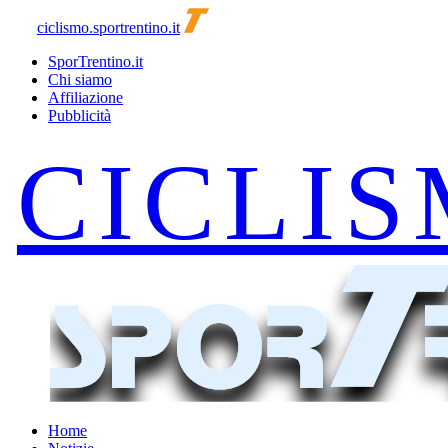
ciclismo.sportrentino.it
SporTrentino.it
Chi siamo
Affiliazione
Pubblicità
Home