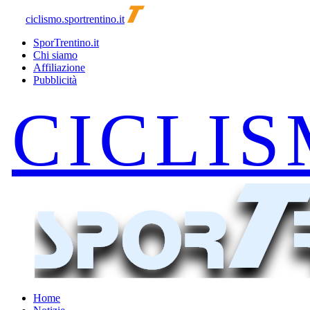
ciclismo.sportrentino.it
SporTrentino.it
Chi siamo
Affiliazione
Pubblicità
Home