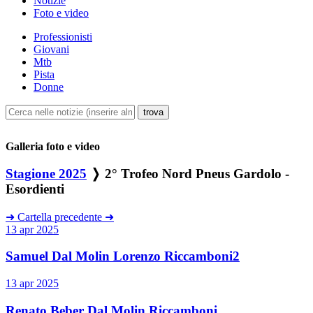
Notizie
Foto e video
Professionisti
Giovani
Mtb
Pista
Donne
Galleria foto e video
Stagione 2025
❭ 2° Trofeo Nord Pneus Gardolo -
Esordienti
➜
Cartella precedente
➜
13 apr 2025
Samuel Dal Molin Lorenzo Riccamboni2
13 apr 2025
Renato Beber Dal Molin Riccamboni